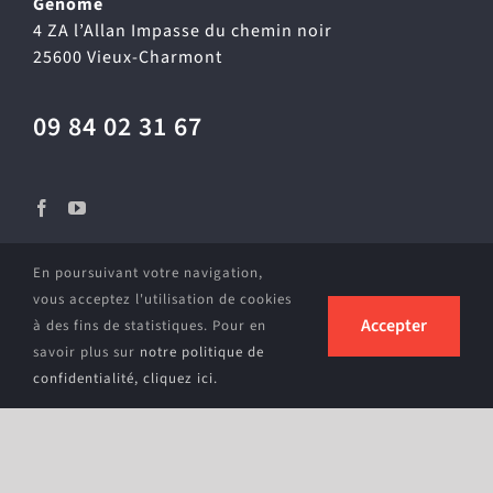
Génome
4 ZA l’Allan Impasse du chemin noir
25600 Vieux-Charmont
09 84 02 31 67
En poursuivant votre navigation,
vous acceptez l'utilisation de cookies
Nos horaires
Accepter
à des fins de statistiques. Pour en
savoir plus sur
notre politique de
confidentialité, cliquez ici.
Ouvert tous les jours De 5h30 à 23h30
Nous suivre