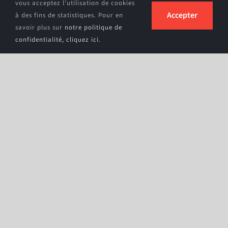
vous acceptez l'utilisation de cookies
Accepter
à des fins de statistiques. Pour en
savoir plus sur
notre politique de
confidentialité, cliquez ici.
G4 – 52 semaines
399
€
Paiement : comptant en ligne
Durée : 365 jours à date d’achat
Accès : de 5h30 à 23h30 – 7j/365
Je m’inscris maintenant